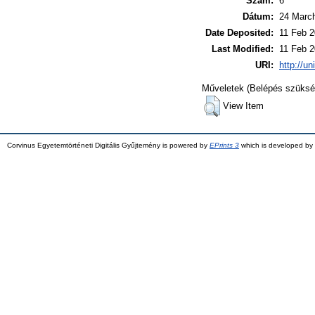
Szám:
6
Dátum:
24 Marc
Date Deposited:
11 Feb 2
Last Modified:
11 Feb 2
URI:
http://un
Műveletek (Belépés szüksé
View Item
Corvinus Egyetemtörténeti Digitális Gyűjtemény is powered by
EPrints 3
which is developed by