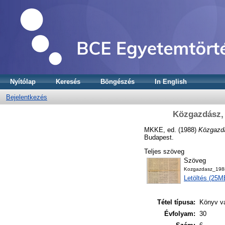
Nyítólap
Keresés
Böngészés
In English
Bejelentkezés
Közgazdász, 
MKKE
, ed. (1988)
Közgazdá
Budapest.
Teljes szöveg
Szöveg
Kozgazdasz_1988
Letöltés (25M
Tétel típusa:
Könyv v
Évfolyam:
30