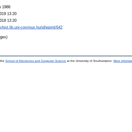
h 1988
019 13:20
019 13:20
ivhist.lib.uni-corvinus.hu/id/eprint/642
ges)
 the
School of Electronics and Computer Science
at the University of Southampton.
More informat